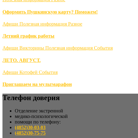
Оформить Пушкинскую карту? Поможем!
Афиши
Полезная информация
Разное
Летний график работы
Афиши
Викторины
Полезная информация
События
ЛЕТО. АВГУСТ.
Афиши
Котофей
События
Приглашаем на мультмарафон
Телефон доверия
Отделение экстренной
медико-психологической
помощи по телефону:
(4852)30-03-03
(4852)30-75-75