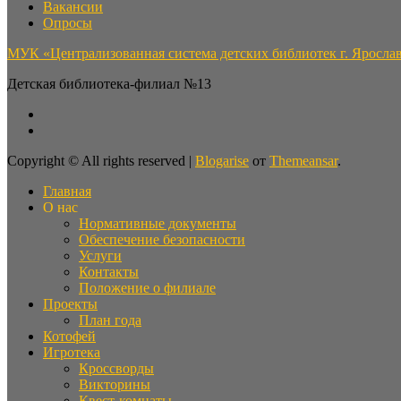
Вакансии
Опросы
МУК «Централизованная система детских библиотек г. Яросла
Детская библиотека-филиал №13
Copyright © All rights reserved
|
Blogarise
от
Themeansar
.
Главная
О нас
Нормативные документы
Обеспечение безопасности
Услуги
Контакты
Положение о филиале
Проекты
План года
Котофей
Игротека
Кроссворды
Викторины
Квест-комнаты