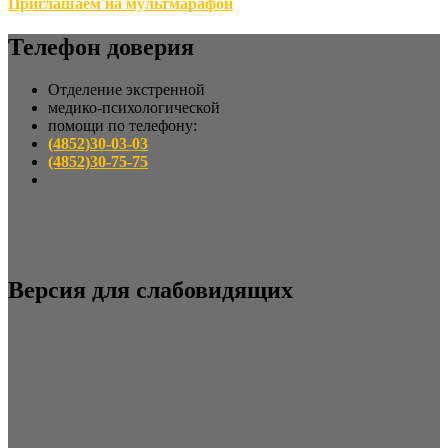
Приглашаем на мультмарафон
Телефон доверия
Отделение экстренной
медико-психологической
помощи по телефону:
(4852)30-03-03
(4852)30-75-75
Версия для слабовидящих