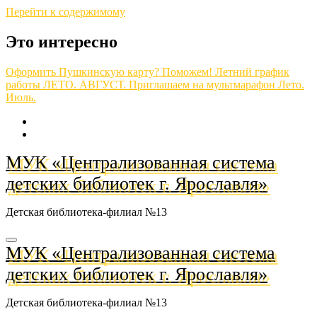
Перейти к содержимому
Это интересно
Оформить Пушкинскую карту? Поможем!
Летний график
работы
ЛЕТО. АВГУСТ.
Приглашаем на мультмарафон
Лето.
Июль.
МУК «Централизованная система
детских библиотек г. Ярославля»
Детская библиотека-филиал №13
МУК «Централизованная система
детских библиотек г. Ярославля»
Детская библиотека-филиал №13