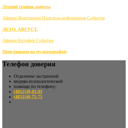
Летний график работы
Афиши
Викторины
Полезная информация
События
ЛЕТО. АВГУСТ.
Афиши
Котофей
События
Приглашаем на мультмарафон
Телефон доверия
Отделение экстренной
медико-психологической
помощи по телефону:
(4852)30-03-03
(4852)30-75-75