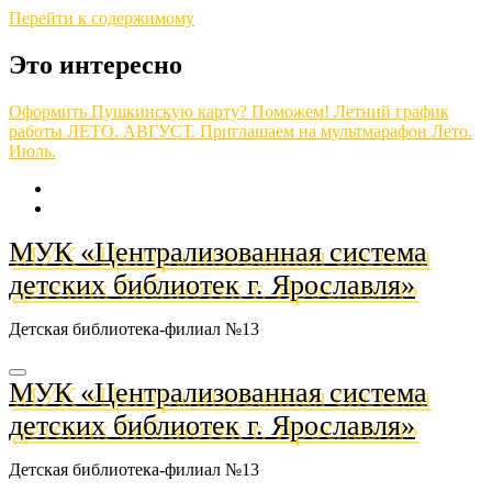
Перейти к содержимому
Это интересно
Оформить Пушкинскую карту? Поможем!
Летний график
работы
ЛЕТО. АВГУСТ.
Приглашаем на мультмарафон
Лето.
Июль.
МУК «Централизованная система
детских библиотек г. Ярославля»
Детская библиотека-филиал №13
МУК «Централизованная система
детских библиотек г. Ярославля»
Детская библиотека-филиал №13