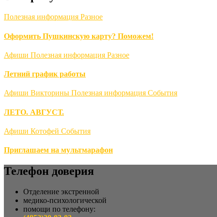
Полезная информация
Разное
Оформить Пушкинскую карту? Поможем!
Афиши
Полезная информация
Разное
Летний график работы
Афиши
Викторины
Полезная информация
События
ЛЕТО. АВГУСТ.
Афиши
Котофей
События
Приглашаем на мультмарафон
Телефон доверия
Отделение экстренной
медико-психологической
помощи по телефону: