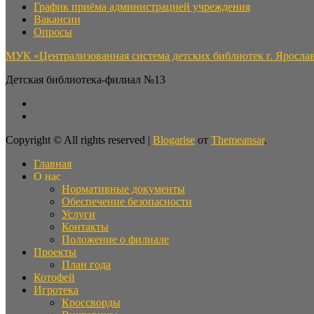
График приёма администрацией учреждения
Вакансии
Опросы
МУК «Централизованная система детских библиотек г. Яросла
Детская библиотека-филиал №13
Copyright © All rights reserved
|
Blogarise
от
Themeansar
.
Главная
О нас
Нормативные документы
Обеспечение безопасности
Услуги
Контакты
Положение о филиале
Проекты
План года
Котофей
Игротека
Кроссворды