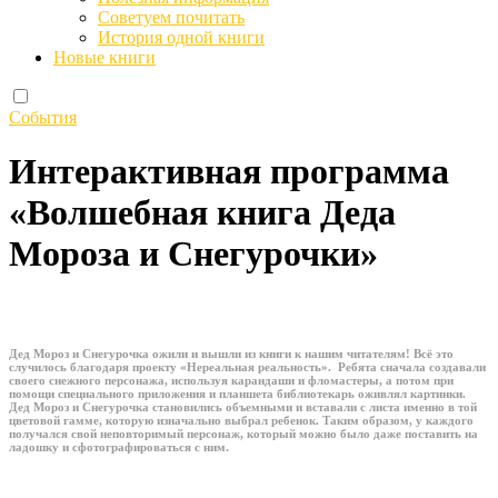
Советуем почитать
История одной книги
Новые книги
События
Интерактивная программа
«Волшебная книга Деда
Мороза и Снегурочки»
Дед Мороз и Снегурочка ожили и вышли из книги к нашим читателям! Всё это
случилось благодаря проекту «Нереальная реальность». Ребята сначала создавали
своего снежного персонажа, используя карандаши и фломастеры, а потом при
помощи специального приложения и планшета библиотекарь оживлял картинки.
Дед Мороз и Снегурочка становились объемными и вставали с листа именно в той
цветовой гамме, которую изначально выбрал ребенок. Таким образом, у каждого
получался свой неповторимый персонаж, который можно было даже поставить на
ладошку и сфотографироваться с ним.