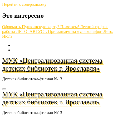
Перейти к содержимому
Это интересно
Оформить Пушкинскую карту? Поможем!
Летний график
работы
ЛЕТО. АВГУСТ.
Приглашаем на мультмарафон
Лето.
Июль.
МУК «Централизованная система
детских библиотек г. Ярославля»
Детская библиотека-филиал №13
МУК «Централизованная система
детских библиотек г. Ярославля»
Детская библиотека-филиал №13