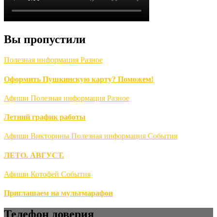
Вы пропустили
Полезная информация
Разное
Оформить Пушкинскую карту? Поможем!
Афиши
Полезная информация
Разное
Летний график работы
Афиши
Викторины
Полезная информация
События
ЛЕТО. АВГУСТ.
Афиши
Котофей
События
Приглашаем на мультмарафон
Телефон доверия