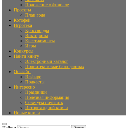
Положение о филиале
Проекты
План года
Котофей
Игротека
Кроссворды
Викторины
Квест-комнаты
Игры
Конкурсы
Найти книгу
Электронный каталог
Полнотекстовые базы данных
Он-лайн
В эфире
Подкасты
Интересно
Праздники
Полезная информация
Советуем почитать
История одной книги
Новые книги
Найти: