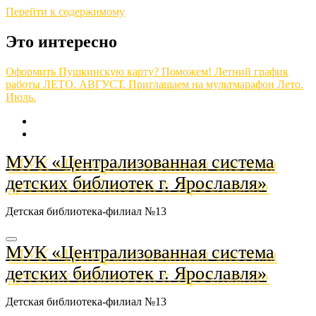
Перейти к содержимому
Это интересно
Оформить Пушкинскую карту? Поможем!
Летний график
работы
ЛЕТО. АВГУСТ.
Приглашаем на мультмарафон
Лето.
Июль.
МУК «Централизованная система
детских библиотек г. Ярославля»
Детская библиотека-филиал №13
МУК «Централизованная система
детских библиотек г. Ярославля»
Детская библиотека-филиал №13